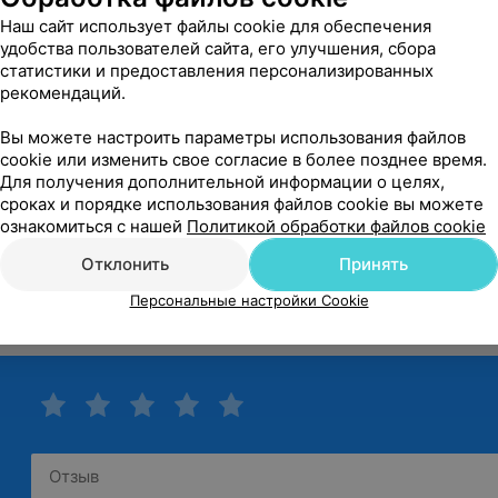
емя
Детская поликлиника № 2 г. Гродно
является многопроф
Наш сайт использует файлы cookie для обеспечения
улаторно-поликлинической помощи. В лабораториях полик
удобства пользователей сайта, его улучшения, сбора
оследнему слову техники, вам доступен практически весь с
статистики и предоставления персонализированных
 работе – доброжелательное отношение к пациенту.
рекомендаций.
Показать ещё
линики:
Вы можете настроить параметры использования файлов
cookie или изменить свое согласие в более позднее время.
рическое;
Для получения дополнительной информации о целях,
ическое;
сроках и порядке использования файлов cookie вы можете
ическое;
ознакомиться с нашей
Политикой обработки файлов cookie
е по обслуживанию школ Октябрьского района;
Отклонить
Принять
еабилитации;
ологическое;
у
Персональные настройки Cookie
еское;
 и функциональной диагностики;
ое;
вания на 25 коек;
линической диагностики.