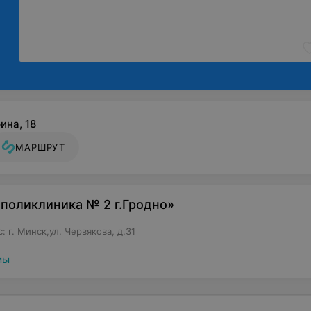
льтуры;
ческий;
еский;
ина, 18
;
МАРШРУТ
ерапевта;
 поликлиника № 2 г.Гродно»
лога;
 г. Минск,ул. Червякова, д.31
;
мы
я.