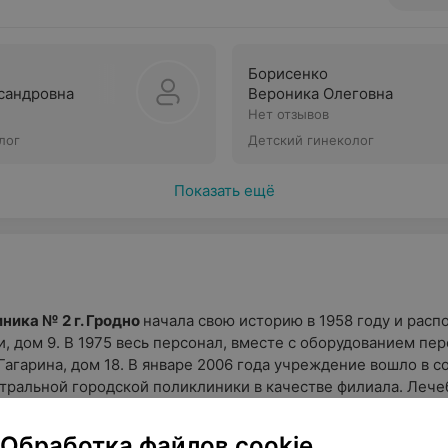
Борисенко
сандровна
Вероника Олеговна
Нет отзывов
лог
Детский гинеколог
Показать ещё
ника № 2 г. Гродно
начала свою историю в 1958 году и расп
 дом 9. В 1975 весь персонал, вместе с оборудованием пер
Гагарина, дом 18. В январе 2006 года учреждение вошло в с
тральной городской поликлиники в качестве филиала. Лече
 помощь предоставляется детям от 0 до 17 лет.
Обработка файлов cookie