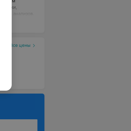
ильным
линики,
пектр анализов.
Все цены