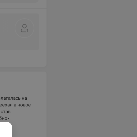
олагалась на
еехал в новое
остав
бно-