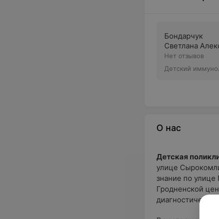
Бондарчук
Светлана Алек
Нет отзывов
Детский иммуно
О нас
Детская поликли
улице Сырокомли,
знание по улице 
Гродненской цен
диагностическую