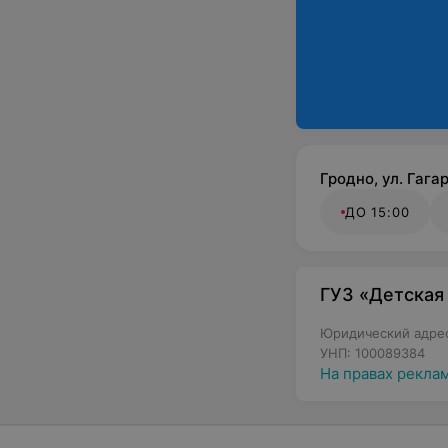
- массажа;
- лечебной физку
- прививочный;
- эндокринологи
- рентгенологич
- инфекционный;
- процедурный;
- хирурга;
Гродно, ул. Гагар
- логопеда;
- физиотерапевта
ДО 15:00
- иглорефлексот
- уролога;
- гинеколога;
ГУЗ «Детская
- ортопеда;
- кардиоревмато
Юридический адрес:
- эндокринолога;
УНП: 100089384
- психотерапевта
На правах рекла
- иммунолога.
4.Регистратура.
5.
Школы здоровь